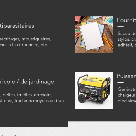
Fournit
tiparasitaires
Sacs à do
nsectifuges, moustiquaires,
stylos, c
hes à la citronnelle, etc.
adhésif, c
Puissa
ricole / de jardinage
Génératr
 pelles, truelles, arrosoirs,
chargeurs
lteurs, tracteurs moyens en bon
d'éclaira