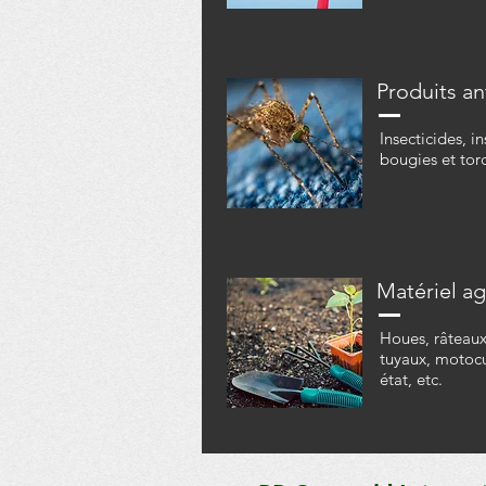
Produits an
Insecticides, i
bougies et torc
Matériel ag
Houes, râteaux,
tuyaux, motocu
état, etc.