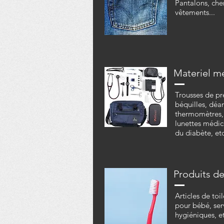
Pantalons, che
vêtements...
Materiel m
Trousses de pre
béquilles, déa
thermomètres, 
lunettes médi
du diabète, etc
Produits de
Articles de toi
pour bébé, serv
hygiéniques, et