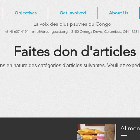
Objectives
Get Involved
About Us
La voix des plus pauvres du Congo
(614)-607-4194
info@drcongoaid.org
3180 Omega Drive, Columbus, OH 43231
Faites don d'articles
s en nature des catégories d'articles suivantes. Veuillez expédi
Alimen