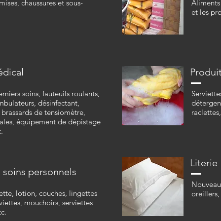
mises, chaussures et sous-
Aliments 
et les pr
édical
Produi
miers soins, fauteuils roulants,
Serviette
mbulateurs, désinfectant,
détergent
brassards de tensiomètre,
raclettes,
cales, équipement de dépistage
.
Literie
 soins personnels
Nouveaux 
lette, lotion, couches, lingettes
oreillers
iettes, mouchoirs, serviettes
c.